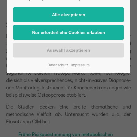
Studienübersicht
Zusammenfassung – Studienübersicht CIM 2009–2025
Das
Dokument
bietet einen umfassenden Überblick über
zwölf wissenschaftliche Studien, die zwischen 2009 und
2025 veröffentlicht wurden und sich mit der Anwendung
stabiler Calcium-Isotope als Biomarker für die
Knochenmineralbilanz befassen. Im Mittelpunkt steht die
Datenschutz
Impressum
sogenannte Calcium Isotope Marker (CIM) Technologie,
die sich als vielversprechendes, nicht-invasives Diagnose-
und Monitoring-Instrument für Knochenerkrankungen wie
beispielsweise Osteoporose etabliert.
Die Studien decken eine breite thematische und
methodische Vielfalt ab. Untersucht wurden u. a. der
Einsatz von CIM bei:
Frühe Risikobestimmung von metabolischen